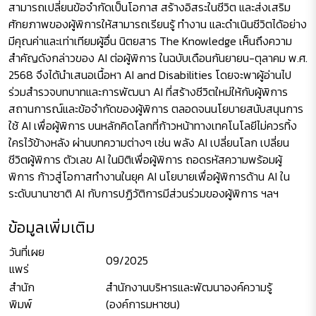
สามารถเปลี่ยนข้อจำกัดเป็นโอกาส สร้างอิสระในชีวิต และส่งเสริม
ศักยภาพของผู้พิการให้สามารถเรียนรู้ ทำงาน และดำเนินชีวิตได้อย่าง
มีคุณค่าและเท่าเทียมผู้อื่น นิตยสาร The Knowledge เห็นถึงความ
สำคัญดังกล่าวของ AI ต่อผู้พิการ ในฉบับเดือนกันยายน-ตุลาคม พ.ศ.
2568 จึงได้นำเสนอเนื้อหา AI and Disabilities โดยจะพาผู้อ่านไป
ร่วมสำรวจบทบาทและการพัฒนา AI ที่สร้างชีวิตใหม่ให้กับผู้พิการ
สถานการณ์และข้อจำกัดของผู้พิการ ตลอดจนนโยบายสนับสนุนการ
ใช้ AI เพื่อผู้พิการ บนหลักคิดโลกที่ก้าวหน้าทางเทคโนโลยีไม่ควรทิ้ง
ใครไว้ข้างหลัง ผ่านบทความต่างๆ เช่น พลัง AI เปลี่ยนโลก เปลี่ยน
ชีวิตผู้พิการ ตัวเลข AI ในมิติเพื่อผู้พิการ ถอดรหัสความพร้อมผู้
พิการ ก้าวสู่โอกาสทำงานในยุค AI นโยบายเพื่อผู้พิการด้าน AI ใน
ระดับนานาชาติ AI กับการปฏิวัติการมีส่วนร่วมของผู้พิการ ฯลฯ
ข้อมูลเพิ่มเติม
วันที่เผย
09/2025
แพร่
สำนัก
สำนักงานบริหารและพัฒนาองค์ความรู้
พิมพ์
(องค์การมหาชน)