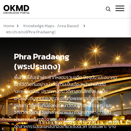
Home
Knowledge Maps : Area Based
พระประแดง(Phra Pradaeng)
Phra Pradaeng
(พระประแดง)
พื้นที่ริมโค้งเจ้าพระยาที่หลอมรวมอดีต ปัจจุบัน และอนาคต
เข้าไว้ด้วยกันอย่างน่าทึ่ง เดิมเป็นเมืองหน้าด่านในชื่อ
'นครเขื่อนขันธ์' มีรากทางประวัติศาสตร์ลึกซึ้งและเป็น
แหล่งตั้งถิ่นฐานของชาวมอญที่อพยพมาตั้งแต่สมัย
อยุธยา ทำให้พื้นที่นี้ยังคงรักษาวัฒนธรรม ประเพณี และ
วิถีชีวิตดั้งเดิมไว้อย่างเหนียวแน่น ท่ามกลางการเปลี่ยน
ผ่านทางเศรษฐกิจจากชุมชนเกษตรกรรมสู่พื้นที่
อุตสาหกรรมและแหล่งท่องเที่ยวเชิงนิเวศ โดยเฉพาะ 'บาง