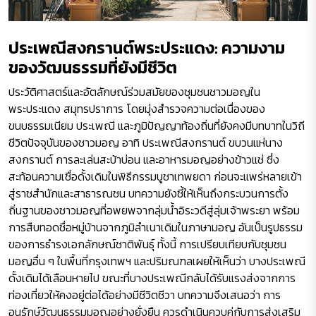
ประเพณีสงกรานต์พระประแดง: ความงาม
ของวัฒนธรรมที่ยังมีชีวิต
ประวัติศาสตร์และอัตลักษณ์ร่วมสมัยของชุมชนชาวมอญใน
พระประแดง สมุทรปราการ โดยมุ่งสำรวจความต่อเนื่องของ
ขนบธรรมเนียม ประเพณี และภูมิปัญญาท้องถิ่นที่ยังคงมีบทบาทในวิถี
ชีวิตปัจจุบันของชาวมอญ อาทิ ประเพณีสงกรานต์ ขบวนแห่นาง
สงกรานต์ การละเล่นสะบ้าบ่อน และอาหารมอญอย่างข้าวแช่ ซึ่ง
สะท้อนความเชื่อดั้งเดิมในพิธีกรรมบูชาเทพยดา ก่อนจะแพร่หลายเข้า
สู่ราชสำนักและสาธารณชน บทความยังชี้ให้เห็นถึงกระบวนการตั้ง
ถิ่นฐานของชาวมอญที่อพยพจากลุ่มน้ำอิระวดีสู่ลุ่มเจ้าพระยา พร้อม
การสืบทอดชื่อหมู่บ้านจากภูมิลำเนาเดิมในภาษามอญ อันเป็นรูปธรรม
ของการธำรงเอกลักษณ์ชาติพันธุ์ ทั้งนี้ การเปรียบเทียบกับชุมชน
มอญอื่น ๆ ในพื้นที่กรุงเทพฯ และปริมณฑลเผยให้เห็นว่า บางประเพณี
ดั้งเดิมได้เลือนหายไป ขณะที่บางประเพณีกลับได้รับแรงส่งจากการ
ท่องเที่ยวให้คงอยู่ต่อได้อย่างมีชีวิตชีวา บทความจึงเสนอว่า การ
อนุรักษ์วัฒนธรรมมอญอย่างยั่งยืน ควรดำเนินควบคู่กับการส่งเสริม