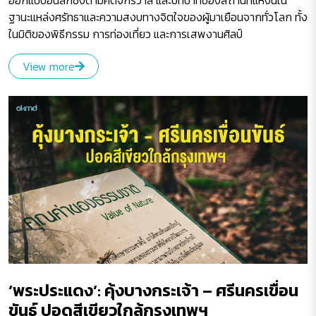
ออกแบบอันลึกซึ้งตามคติจักรวาล และบทบาทของสถานที่แห่งนี้ใน
ฐานะแหล่งศรัทธาและความสงบทางจิตใจของผู้มาเยือนจากทั่วโลก ทั้ง
ในมิติของพิธีกรรม การท่องเที่ยว และการเสพงานศิลป์
View more
‘พระประแดง’: คุ้งบางกระเจ้า – ศรีนครเขื่อน
ขันธ์ ปอดสีเขียวใกล้กรุงเทพฯ