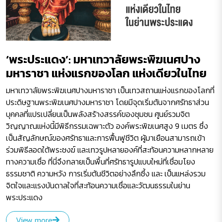
‘พระประแดง’: มหาเทวาลัยพระพิฆเนศปาง
มหาราชา แห่งแรกของโลก แห่งเดียวในไทย
มหาเทวาลัยพระพิฆเนศปางมหาราชา เป็นเทวสถานแห่งแรกของโลกที่
ประดิษฐานพระพิฆเนศปางมหาราชา โดยมีจุดเริ่มต้นจากศรัทธาส่วน
บุคคลที่แปรเปลี่ยนเป็นพลังสร้างสรรค์ของชุมชน ศูนย์รวมจิต
วิญญาณแห่งนี้มีพิธีกรรมเฉพาะตัว องค์พระพิฆเนศสูง 9 เมตร ซึ่ง
เป็นสัญลักษณ์ของศรัทธาและการฟื้นฟูชีวิต ผู้มาเยือนสามารถเข้า
ร่วมพิธีลอดใต้พระชงฆ์ และเทวรูปหลายองค์ที่สะท้อนความหลากหลาย
ทางความเชื่อ ที่นี่จึงกลายเป็นพื้นที่ศรัทธารูปแบบใหม่ที่เชื่อมโยง
ธรรมชาติ ความหวัง การเริ่มต้นชีวิตอย่างลึกซึ้ง และ เป็นแหล่งรวม
จิตใจและแรงบันดาลใจที่สะท้อนความเชื่อและวัฒนธรรมในย่าน
พระประแดง
View more