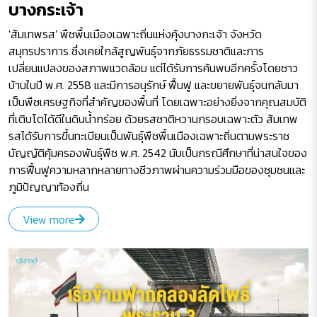
บางกระเจ้า
'ส้มเทพรส' พืชพื้นเมืองเฉพาะถิ่นแห่งคุ้งบางกะเจ้า จังหวัด
สมุทรปราการ ซึ่งเคยใกล้สูญพันธุ์จากภัยธรรมชาติและการ
เปลี่ยนแปลงของสภาพแวดล้อม แต่ได้รับการค้นพบอีกครั้งโดยชาว
บ้านในปี พ.ศ. 2558 และมีการอนุรักษ์ ฟื้นฟู และขยายพันธุ์จนกลับมา
เป็นพืชเศรษฐกิจที่สำคัญของพื้นที่ โดยเฉพาะอย่างยิ่งจากคุณสมบัติ
ที่เติบโตได้ดีในดินน้ำกร่อย ด้วยรสชาติหวานกรอบเฉพาะตัว ส้มเทพ
รสได้รับการขึ้นทะเบียนเป็นพันธุ์พืชพื้นเมืองเฉพาะถิ่นตามพระราช
บัญญัติคุ้มครองพันธุ์พืช พ.ศ. 2542 นับเป็นกรณีศึกษาที่น่าสนใจของ
การฟื้นฟูความหลากหลายทางชีวภาพผ่านความร่วมมือของชุมชนและ
ภูมิปัญญาท้องถิ่น
View more