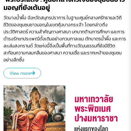
มอญที่ยังเต้นอยู่
วัดบางน้ำผึ้ง จังหวัดสมุทรปราการ ในฐานะศูนย์กลางศรัทธาและวิถี
ชีวิตของชุมชนชาวมอญในเขตคุ้งบางกระเจ้า โดยกล่าวถึง
ประวัติศาสตร์ ความสำคัญทางศาสนา บทบาทด้านการศึกษา และการ
ดำรงรักษาประเพณีดั้งเดิมอย่างกวนกาละแม ตักบาตรน้ำผึ้ง และการ
ละเล่นสงกรานต์ วัดแห่งนี้จึงเป็นพื้นที่ทางวัฒนธรรมที่ยังมีชีวิต
สะท้อนความกลมกลืนของศาสนา ความเชื่อ และรากเหง้าของชุมชน
อย่างลึกซึ้ง
View more