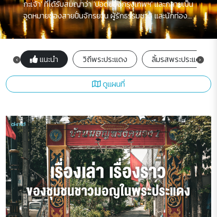
กะเจ้า' ที่ได้รับสมญาว่า 'ปอดของกรุงเทพฯ' และกลายเป็น
จุดหมายของสายปั่นจักรยาน ผู้รักธรรมชาติ และนักท่อง
เที่ยวเชิงเรียนรู้ วิถีชุมชนที่สงบและเป็นมิตรผสานเข้ากับ
ความสร้างสรรค์ของคนรุ่นใหม่ ทำให้พระประแดงกลาย
เป็นพื้นที่ฮิป ๆ ที่มีชีวิตชีวา ทั้งตลาดน้ำบางน้ำผึ้งที่เต็มไป
แนะนำ
วิถีพระประแดง
ลิ้มรสพระประแดง
ด้วยอาหารพื้นบ้านและสินค้าทำมือ คาเฟ่แนวรักษ์โลกซ่อน
ตัวอยู่ท่ามกลางสวนเขียวขจี ตลอดจนกิจกรรมเวิร์กชอป
ดูแผนที่
งานศิลปะ และพื้นที่ทดลองใช้ชีวิตแบบยั่งยืน พระประแดง
ในวันนี้จึงไม่ใช่เพียงชานเมืองที่ผ่านทาง แต่คือจุดหมาย
ปลายทางสำหรับผู้ที่แสวงหาประสบการณ์ใหม่ที่เชื่อมโยง
ธรรมชาติ วัฒนธรรม และความร่วมสมัยได้อย่างกลมกลืน.