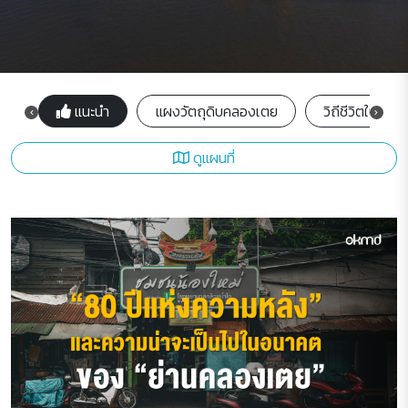
แนะนำ
แผงวัตถุดิบคลองเตย
วิถีชีวิตในคลอ
ดูแผนที่