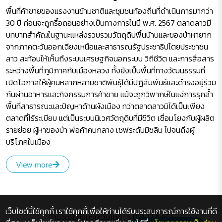
พื้นที่ค้าขายของแรงงานข้ามชาติและชุมชนท้องถิ่นที่ดำเนินการมากว่า
30 ปี ก่อนจะถูกรื้อถอนอย่างเป็นทางการในปี พ.ศ. 2567 ตลาดลาวมี
บทบาทสำคัญในฐานะแหล่งรวบรวมวัตถุดิบพื้นบ้านและของป่าหายาก
จากภาคตะวันออกเฉียงเหนือและสาธารณรัฐประชาธิปไตยประชาชน
ลาว สะท้อนให้เห็นถึงระบบเศรษฐกิจนอกระบบ วิถีชีวิต และการสื่อสาร
ระหว่างพื้นที่ภูมิภาคกับเมืองหลวง ทั้งยังเป็นพื้นที่ทางวัฒนธรรมที่
เปิดโอกาสให้ผู้คนหลากหลายชาติพันธุ์ได้มีปฏิสัมพันธ์และดำรงอยู่ร่วม
กันผ่านอาหารและกิจกรรมการค้าขาย แม้จะถูกวิพากษ์ในแง่การรุกล้ำ
พื้นที่สาธารณะและปัญหาด้านผังเมือง ทว่าตลาดลาวมิได้เป็นเพียง
ตลาดที่ไร้ระเบียบ แต่เป็นระบบนิเวศวัตถุดิบที่มีชีวิต เชื่อมโยงกับผู้ผลิต
รายย่อย ผู้หาของป่า พ่อค้าคนกลาง เชฟระดับมิชลิน ไปจนถึงผู้
บริโภคในเมือง
View more
เว็บไซต์นี้ใช้คุกกี้ เราใช้คุกกี้เพื่อให้ท่านได้รับประสบการณ์การใช้งานที่ดี
จำนวนผู้เยี่ยมชมเว็บไซต์ : 5,031,224 ครั้ง