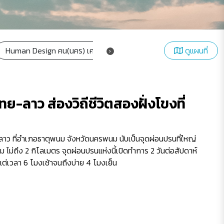
Human Design คน(นคร) เคลื่อน เมือง
สถาปัตย์วิถี | Archite
ดูแผนที่
ลาว ส่องวิถีชีวิตสองฝั่งโขงที่
ว ที่อำเภอธาตุพนม จังหวัดนครพนม นับเป็นจุดผ่อนปรนที่ใหญ่
ม ไม่ถึง 2 กิโลเมตร จุดผ่อนปรนแห่งนี้เปิดทำการ 2 วันต่อสัปดาห์
งแต่เวลา 6 โมงเช้าจนถึงบ่าย 4 โมงเย็น