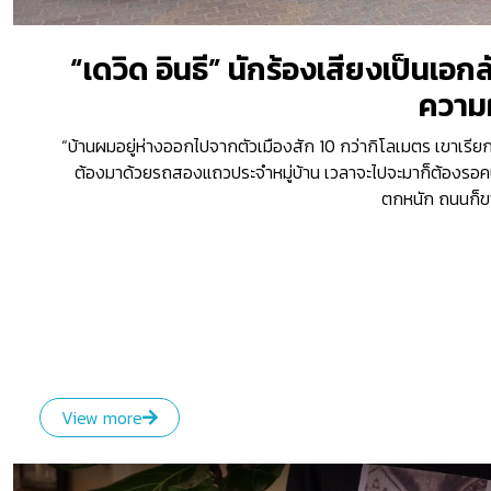
“เดวิด อินธี” นักร้องเสียงเป็นเอ
ความ
“บ้านผมอยู่ห่างออกไปจากตัวเมืองสัก 10 กว่ากิโลเมตร เขาเรียกท
ต้องมาด้วยรถสองแถวประจำหมู่บ้าน เวลาจะไปจะมาก็ต้องรอค
ตกหนัก ถนนก็ขา
View more