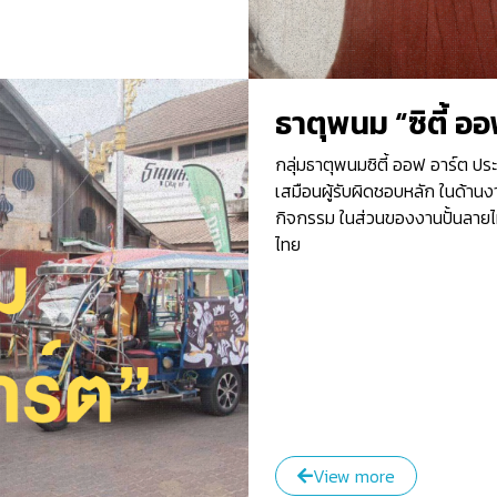
ธาตุพนม “ซิตี้ อ
กลุ่มธาตุพนมซิตี้ ออฟ อาร์ต ประ
เสมือนผู้รับผิดชอบหลัก ในด้านง
กิจกรรม ในส่วนของงานปั้นลายไท
ไทย
View more