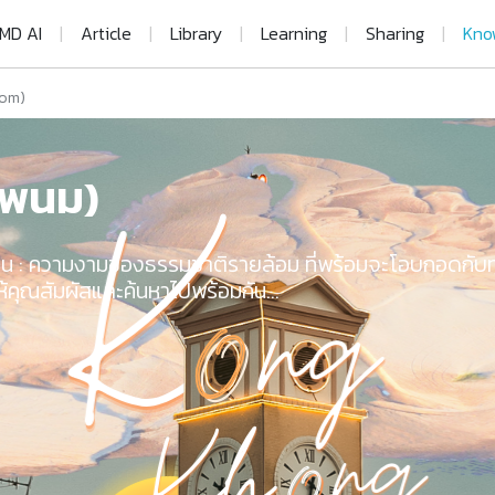
MD AI
|
Article
|
Library
|
Learning
|
Sharing
|
Kno
om)
รพนม)
อน :
ความงามของธรรมชาติรายล้อม ที่พร้อมจะโอบกอดกับทุก
อให้คุณสัมผัสและค้นหาไปพร้อมกัน…