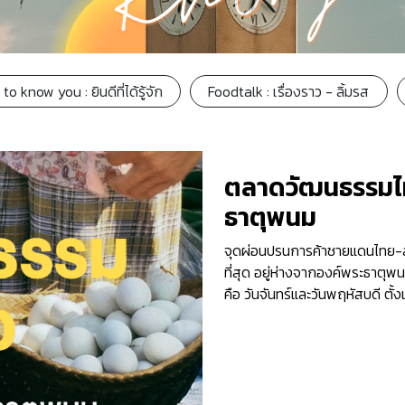
to know you : ยินดีที่ได้รู้จัก
Foodtalk : เรื่องราว - ลิ้มรส
ตลาดวัฒนธรรมไทย-
ธาตุพนม
จุดผ่อนปรนการค้าชายแดนไทย-ลา
ที่สุด อยู่ห่างจากองค์พระธาตุพน
คือ วันจันทร์และวันพฤหัสบดี ตั้