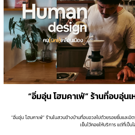
“อิ่มอุ่น โฮมคาเฟ่” ร้านที่อบอุ่
“อิ่มอุ่น โฮมคาเฟ่” ร้านในสวนข้างบ้านที่อบอวลไปด้วยรอยยิ้มและมิต
เย็นไว้คอยให้บริการ แต่ที่เป