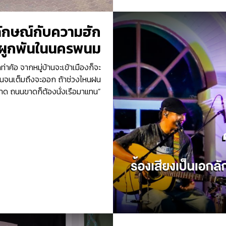
กลักษณ์กับความฮัก
ผูกพันในนครพนม
่าค้อ จากหมู่บ้านจะเข้าเมืองก็จะ
นจนเต็มถึงจะออก ถ้าช่วงไหนฝน
ด ถนนขาดก็ต้องนั่งเรือมาแทน”