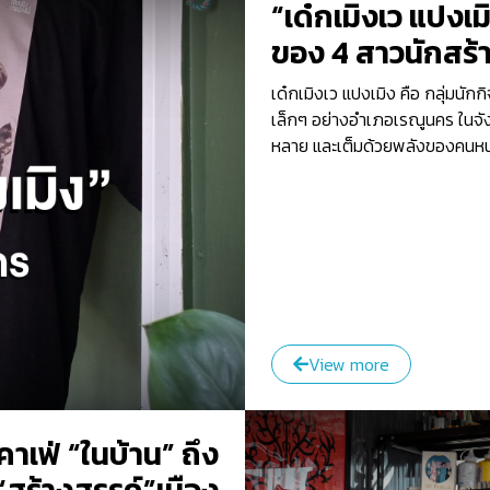
“เด๋กเมิงเว แปงเ
ของ 4 สาวนักสร้
เด๋กเมิงเว แปงเมิง คือ กลุ่มนักก
เล็กๆ อย่างอำเภอเรณูนคร ในจัง
หลาย และเต็มด้วยพลังของคนหน
View more
าเฟ่ “ในบ้าน” ถึง
สร้างสรรค์”เมือง