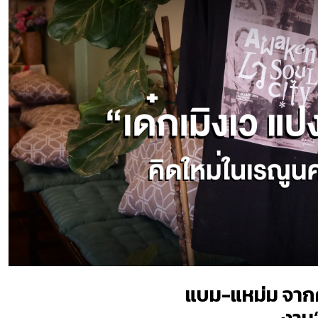
แบม-แหม่ม จากค
งาน“