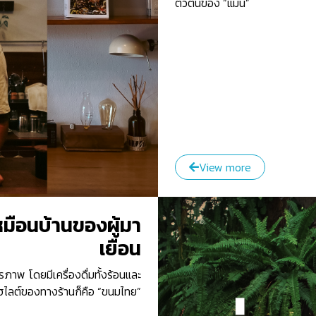
ตัวตนของ “แมน”
View more
นเหมือนบ้านของผู้มา
เยือน
รภาพ โดยมีเครื่องดื่มทั้งร้อนและ
็นไฮไลต์ของทางร้านก็คือ “ขนมไทย”