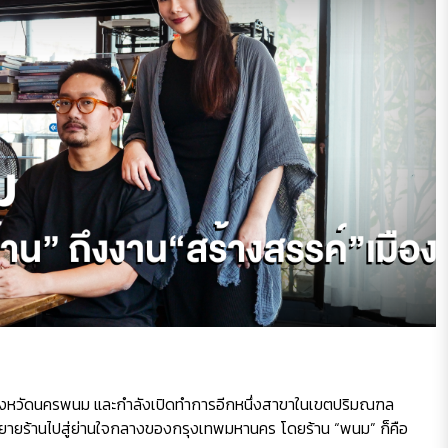
นจังหวัดนครพนม และกำลังเปิดทำการอีกหนึ่งสาขาในเขตปริมณฑล
ะขยายร้านไปสู่ย่านใจกลางของกรุงเทพมหานคร โดยร้าน “พนม” ก็คือ