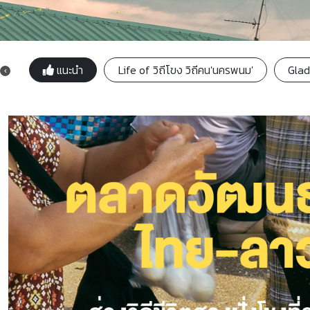
แนะนำ
Life of วิถีโขง วิถีคน'นครพนม'
Glad 