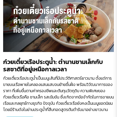
ก๋วยเตี๋ยวเรือประตูน้ำ: ตำนานชามเล็กกับ
รสชาติที่อยู่เหนือกาลเวลา
ก๋วยเตี๋ยวเรือประตูน้ำเป็นเมนูเส้นที่มีประวัติศาสตร์ยาวนาน ตั้งแต่การ
ขายบนเรือพายในคลองแสนแสบจนย้ายขึ้นฝั่ง พร้อมวิวัฒนาการของ
ราคา ที่เพิ่มขึ้นตามค่าครองชีพและต้นทุนวัตถุดิบ ความพิเศษของ
ก๋วยเตี๋ยวเรือคือ ชามเล็ก รสเข้มข้น ซึ่งเกิดจากข้อจำกัดในการขายบน
เรือและกลยุทธ์ทางธุรกิจ ปัจจุบัน ก๋วยเตี๋ยวเรือยังคงเป็นเมนูยอดนิยม
โดยมีร้านดังในย่านประตูน้ำที่สืบทอดสูตรต้นตำรับมาอย่างยาวนาน