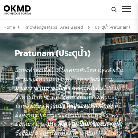
Home
Knowledge Maps : Area Based
ประตูน้ำ(Pratunam)
Pratunam (ประตูน้ำ)
แหล่งค้าส่งเสื้อผ้าที่ไม่เคยหลับใหล
และยังเป็น
ที่รวมของความหลากหลายทางวัฒนธรรม
มากกว่าย่านขายเสื้อผ้า
เพราะที่นี่เต็มไปด้วย
อาหารนานาชาติที่ดึงดูดทั้งพ่อค้าแม่ค้าและ
นักท่องเที่ยว
ความยิ่งใหญ่ของแหล่งค้าส่ง
ที่
ยังคงรักษาสถานะของศูนย์กลางแฟชั่นราคา
ย่อมเยา
และ
ประวัติความเป็นมาของประตูน้ำ
ซึ่งอธิบายว่าทำไมที่นี่จึงกลายเป็นหัวใจสำคัญ