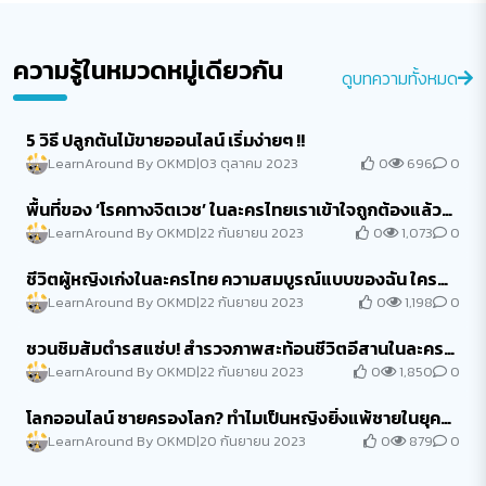
ความรู้ในหมวดหมู่เดียวกัน
ดูบทความทั้งหมด
5 วิธี ปลูกต้นไม้ขายออนไลน์ เริ่มง่ายๆ !!
0
696
0
LearnAround By OKMD
|
03 ตุลาคม 2023
พื้นที่ของ ‘โรคทางจิตเวช’ ในละครไทยเราเข้าใจถูกต้องแล้ว
หรือยัง?
0
1,073
0
LearnAround By OKMD
|
22 กันยายน 2023
ชีวิตผู้หญิงเก่งในละครไทย ความสมบูรณ์แบบของฉัน ใคร
ตัดสิน?
0
1,198
0
LearnAround By OKMD
|
22 กันยายน 2023
ชวนชิมส้มตำรสแซ่บ! สำรวจภาพสะท้อนชีวิตอีสานในละคร
ไทย
0
1,850
0
LearnAround By OKMD
|
22 กันยายน 2023
โลกออนไลน์ ชายครองโลก? ทำไมเป็นหญิงยิ่งแพ้ชายในยุค
ดิจิทัล
0
879
0
LearnAround By OKMD
|
20 กันยายน 2023