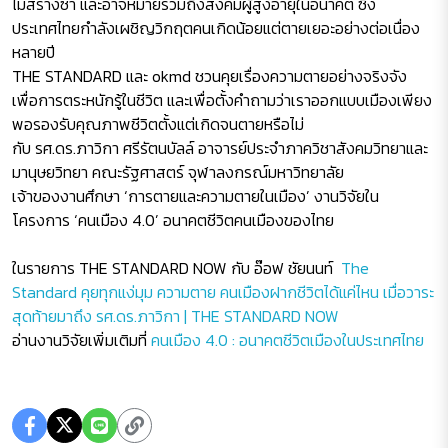
ไม่สร่างซา และอาจหมายรวมถึงสังคมผู้สูงอายุในอนาคต ซึ่ง
ประเทศไทยกำลังเผชิญวิกฤตคนเกิดน้อยแต่ตายเยอะอย่างต่อเนื่อง
หลายปี
THE STANDARD และ okmd ชวนคุยเรื่องความตายอย่างจริงจัง
เพื่อการตระหนักรู้ในชีวิต และเพื่อตั้งคำถามว่าเราออกแบบเมืองเพียง
พอรองรับคุณภาพชีวิตตั้งแต่เกิดจนตายหรือไม่
กับ รศ.ดร.ภาวิกา ศรีรัตนบัลล์ อาจารย์ประจำภาควิชาสังคมวิทยาและ
มานุษยวิทยา คณะรัฐศาสตร์ จุฬาลงกรณ์มหาวิทยาลัย
เจ้าของงานศึกษา ‘การตายและความตายในเมือง’ งานวิจัยใน
โครงการ ‘คน
เมือง 4.0’ อนาคตชีวิตคนเมืองของไทย
ในรายการ THE STANDARD NOW กับ อ๊อฟ ชัยนนท์
The
Standard คุยทุกแง่มุม ความตาย คนเมืองฝากชีวิตได้แค่ไหน เมื่อวาระ
สุดท้ายมาถึง รศ.ดร.ภาวิกา | THE STANDARD NOW
อ่านงานวิจัยเพิ่มเติมที่
คนเมือง 4.0 : อนาคตชีวิตเมืองในประเทศไทย