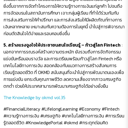
ยิ่งขึ้นจากการจัดทำโครงการให้ความรู้ทางการเงินแก่ลูกค้า ไปจนถึง
การจัดอบรมในสถาบันการศึกษา เจาะกลุ่มผู้เรียน ที่ทำได้ร่วมกันกับ
การส่งเสริมการให้คำปรึกษา และการส่งเสริมให้มีผลิตภัณฑ์ทางการ
เงินหลากหลาย เหมาะสมกับความต้องการในยุคนี้ นำไปสู่การพิจารณา
ก่อนตัดสินใจได้ง่ายและรอบคอบยิ่งขึ้น
5. สร้างแรงจูงใจให้ประชาชนสนใจเรียนรู้ – ก้าวสู่โลก Fintech
:
นอกจากการรณรงค์สร้างความตระหนัก ยังรวมถึงการจัดกิจกรรม
แข่งขันหรือมอบรางวัล และการเตรียมพร้อมก้าวสู่โลก Fintech หรือ
เทคโนโลยีทางการเงิน สอดคล้องกับแนวทางการสร้างสังคมการ
เรียนรู้ตลอดชีวิต ที่ OKMD สนับสนุนที่จะนำไปสู่การพัฒนาตนเองเพื่อ
การแข่งขัน ยกระดับคุณภาพชีวิต ลดความเสี่ยงจากภาวะเศรษฐกิจ
ตกต่ำ ช่วยให้ประเทศสามารถพัฒนาเศรษฐกิจได้อย่างยั่งยืน
The Knowledge by okmd vol.35
#FinancialLiteracy #LifelongLearning #Economy #Fintech
#ความรู้ทางการเงิน #เศรษฐกิจ #เทคโนโลยีทางการเงิน #การเรียน
รู้ตลอดชีวิต #KnowledgePortal #okmd #กระตุกต่อมคิด