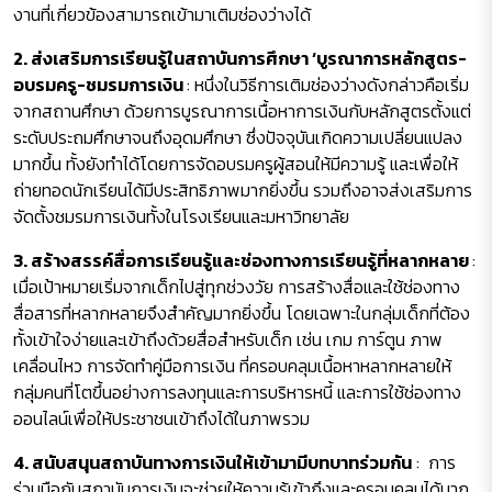
งานที่เกี่ยวข้องสามารถเข้ามาเติมช่องว่างได้
2. ส่งเสริมการเรียนรู้ในสถาบันการศึกษา ‘บูรณาการหลักสูตร-
อบรมครู-ชมรมการเงิน
: หนึ่งในวิธีการเติมช่องว่างดังกล่าวคือเริ่ม
จากสถานศึกษา ด้วยการบูรณาการเนื้อหาการเงินกับหลักสูตรตั้งแต่
ระดับประถมศึกษาจนถึงอุดมศึกษา ซึ่งปัจจุบันเกิดความเปลี่ยนแปลง
มากขึ้น ทั้งยังทำได้โดยการจัดอบรมครูผู้สอนให้มีความรู้ และเพื่อให้
ถ่ายทอดนักเรียนได้มีประสิทธิภาพมากยิ่งขึ้น รวมถึงอาจส่งเสริมการ
จัดตั้งชมรมการเงินทั้งในโรงเรียนและมหาวิทยาลัย
3. สร้างสรรค์สื่อการเรียนรู้และช่องทางการเรียนรู้ที่หลากหลาย
:
เมื่อเป้าหมายเริ่มจากเด็กไปสู่ทุกช่วงวัย การสร้างสื่อและใช้ช่องทาง
สื่อสารที่หลากหลายจึงสำคัญมากยิ่งขึ้น โดยเฉพาะในกลุ่มเด็กที่ต้อง
ทั้งเข้าใจง่ายและเข้าถึงด้วยสื่อสำหรับเด็ก เช่น เกม การ์ตูน ภาพ
เคลื่อนไหว การจัดทำคู่มือการเงิน ที่ครอบคลุมเนื้อหาหลากหลายให้
กลุ่มคนที่โตขึ้นอย่างการลงทุนและการบริหารหนี้ และการใช้ช่องทาง
ออนไลน์เพื่อให้ประชาชนเข้าถึงได้ในภาพรวม
4. สนับสนุนสถาบันทางการเงินให้เข้ามามีบทบาทร่วมกัน
: การ
ร่วมมือกับสถาบันการเงินจะช่วยให้ความรู้เข้าถึงและครอบคลุมได้มาก