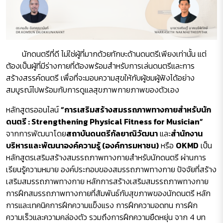
นักดนตรีที่ดี ไม่ใช่ผู้ที่มากด้วยทักษะด้านดนตรีเพียงเท่านั้น แต่
ต้องเป็นผู้ที่มีร่างกายที่ต้องพร้อมสำหรับการเล่นดนตรีและการ
สร้างสรรค์ดนตรี เพื่อที่จะมอบความสุขให้กับผู้ชมผู้ฟังได้อย่าง
สมบูรณ์ไปพร้อมกับการดูแลสุขภาพกายภาพของตัวเอง
หลักสูตรออนไลน์
“การเสริมสร้างสมรรถภาพทางกายสำหรับนัก
ดนตรี : Strengthening Physical Fitness for Musician”
จากการพัฒนาโดย
สถาบันดนตรีกัลยาณิวัฒนา
และ
สำนักงาน
บริหารและพัฒนาองค์ความรู้ (องค์การมหาชน)
หรือ
OKMD
เป็น
หลักสูตรเสริมสร้างสมรรถภาพทางกายสำหรับนักดนตรี ผ่านการ
เรียนรู้ความหมาย องค์ประกอบของสมรรถภาพทางกาย ปัจจัยที่สร้าง
เสริมสมรรถภาพทางกาย หลักการสร้างเสริมสมรรถภาพทางกาย
การฝึกสมรรถภาพทางกายที่สัมพันธ์กับสุขภาพของนักดนตรี หลัก
การและเทคนิคการฝึกความแข็งแรง การฝึกความอดทน การฝึก
ความเร็วและความคล่องตัว รวมถึงการฝึกความยืดหยุ่น จาก 4 บท