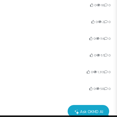
0
18
0
0
2
0
0
114
0
0
57
0
0
1,313
0
0
58
0
Ask OKMD AI