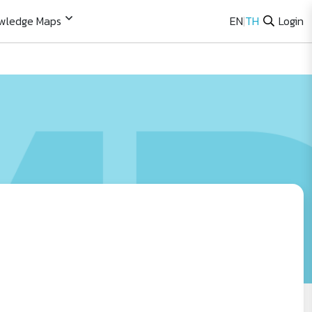
wledge Maps
EN
|
TH
Login