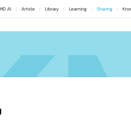
MD AI
|
Article
|
Library
|
Learning
|
Sharing
|
Kno
ม