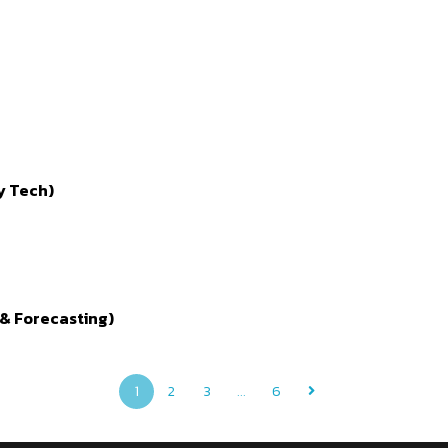
gy Tech)
s & Forecasting)
1
2
3
...
6