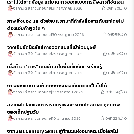
เราไม่ได้ขาดข้อมูล แต่ขาดการออกแบบการสื่อสารที่ชัดเจน
0
80
0
จิรกานต์ สิริกวินกอบกุล
|
31 กรกฎาคม 2026
ภาพ สิ่งของ และตัวอักษร: ภาษาที่กำลังสื่อสารกับเราโดยไม่
ต้องเอ่ยคำพูดใด ๆ
0
55
0
จิรกานต์ สิริกวินกอบกุล
|
30 กรกฎาคม 2026
จากเข็มขัดนิรภัยสู่การออกแบบที่เข้าใจมนุษย์
0
91
0
จิรกานต์ สิริกวินกอบกุล
|
29 กรกฎาคม 2026
เมื่อคำว่า "ควร" เดินเข้ามาในพื้นที่แห่งการเรียนรู้
0
91
0
จิรกานต์ สิริกวินกอบกุล
|
28 กรกฎาคม 2026
การออกแบบ เริ่มต้นจากการมองเห็นความเป็นไปได้
0
166
0
จิรกานต์ สิริกวินกอบกุล
|
27 กรกฎาคม 2026
สื่อเทคโนโลยีและการเรียนรู้เพื่อการเติบโตอย่างมีคุณภาพ
ของเด็กปฐมวัย
0
224
0
จิรกานต์ สิริกวินกอบกุล
|
10 มิถุนายน 2026
จาก 21st Century Skills สู่ทักษะแห่งอนาคต: เมื่อโลกไม่