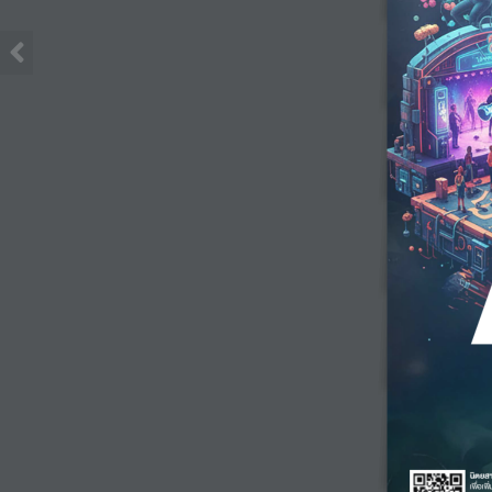
นิตยสา
เพ�่อเ