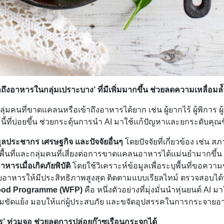
าถึงอาหารในกลุ่มเปราะบาง’ ที่มีเพิ่มมากขึ้น ช่วยลดความเหลื่อมล
่มคนที่ขาดแคลนหรือเข้าถึงอาหารได้ยาก เช่น ผู้ยากไร้ ผู้พิการ ผู้
่มนี้ที่บ่อยขึ้น ช่วยกระตุ้นการนำ AI มาใช้แก้ปัญหาและยกระดับคุณช
อมูลประชากร เศรษฐกิจ และปัจจัยอื่นๆ
โดยปัจจัยที่เกี่ยวข้อง เช่น สภ
บุพื้นที่และกลุ่มคนที่เสี่ยงต่อการขาดแคลนอาหารได้แม่นยำมากขึ้น
หารเมื่อเกิดภัยพิบัติ
โดยใช้วิเคราะห์ข้อมูลเพื่อระบุพื้นที่ขอความ
าหารให้มีประสิทธิภาพสูงสุด ติดตามแบบเรียลไทม์ ตรวจสอบได้ท
ood Programme (WFP)
คือ หนึ่งตัวอย่างที่มุ่งมั่นนำหุ่นยนต์ AI ม
วามขัดแย้ง มอบให้แก่ผู้ประสบภัย และขจัดอุปสรรคในการกระจา
าร’ ท่วมจอ ช่วยลดการปล่อยก๊าซเรือนกระจกได้