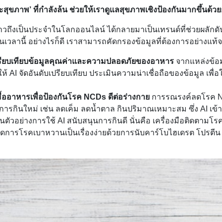
ะสุขภาพ’ ที่กำลังล้น ช่วยให้เราดูแลสุขภาพเชิงป้องกันมากขึ้นด้วย
ล่าวถึงเป็นประจำในโลกออนไลน์ ได้กลายมาเป็นเทรนด์ที่ช่วยผลักดั
เวลานี้ อย่างไรก็ดี เราสามารถคัดกรองข้อมูลที่ต้องการอย่างแท้จร
เปรียบเทียบข้อมูลคุณค่าและความปลอดภัยของอาหาร
จากแหล่งข้อ
้ AI จัดอันดับเปรียบเทียบ ประเมินความน่าเชื่อถือของข้อมูล เพื่อใช้
ื้ออาหารเพื่อป้องกันโรค NCDs ดีต่อร่างกาย
การรณรงค์ลดโรค 
การกินใหม่ เช่น ลดเค็ม ลดน้ำตาล กินปริมาณเหมาะสม ซึ่ง AI เข
ในตัวอย่างการใช้ AI สนับสนุนการกินดี นั่นคือ เครื่องมือติดตามโร
รจัดการโรคเบาหวานเป็นเรื่องง่ายด้วยการนับคาร์โบไฮเดรต โปรตี