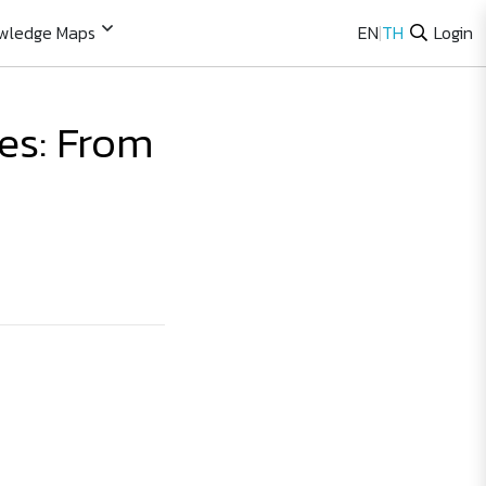
wledge Maps
EN
|
TH
Login
es: From