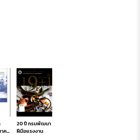
ด
20 ปี กรมพัฒนา
Speak english
UR Genius แล้ว
ชาคม
ฝีมือแรงงาน
พูดอังกฤษเก่ง
คุณก็เป็น
์
ขั้นเทพ
อัจฉริยะ