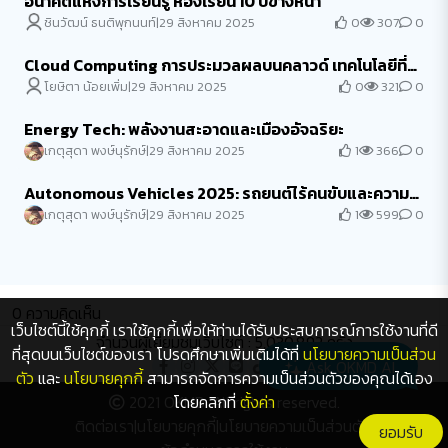
อนาคตแห่งการเรียนรู้ ห้องเรียน 10 ปีข้างหน้า
0
307
0
ชินวัฒน์ ธนติพุกนนท์
|
29 สิงหาคม 2025
Cloud Computing การประมวลผลบนคลาวด์ เทคโนโลยีที่
อยู่เบื้องหลังยุคดิจิทัล
0
321
0
โยษิตา น้อยเพิ่ม
|
29 สิงหาคม 2025
Energy Tech: พลังงานสะอาดและเมืองอัจฉริยะ
1
366
0
เกตุสุดา พงษ์นุรักษ์
|
29 สิงหาคม 2025
Autonomous Vehicles 2025: รถยนต์ไร้คนขับและความ
ปลอดภัยบนถนน
1
599
0
เกตุสุดา พงษ์นุรักษ์
|
29 สิงหาคม 2025
0
ความคิดเห็น
เว็บไซต์นี้ใช้คุกกี้ เราใช้คุกกี้เพื่อให้ท่านได้รับประสบการณ์การใช้งานที่ดี
จำนวนผู้เยี่ยมชมเว็บไซต์ : 5,030,892 ครั้ง
ที่สุดบนเว็บไซต์ของเรา โปรดศึกษาเพิ่มเติมได้ที่
นโยบายความเป็นส่วน
Ask OKMD AI
ตัว
และ
นโยบายคุกกี้
สามารถจัดการความเป็นส่วนตัวของคุณได้เอง
2021 OKMD. All rights reserved.
โดยคลิกที่
ตั้งค่า
ติดต่อเรา
|
นโยบายคุกกี้
|
นโยบายความเป็นส่วนตัว
|
ยอมรับ