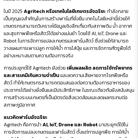
ในปี 2025
Agritech หรือเทคโนโลยีเกษตรอัจฉริยะ
กำลังกลาย
เป็นกุญแจสำคัญในการสร้างฟาร์มที่ยั่งยืน เทคโนโลยีเหล่านี้ช่วยให้
เกษตรกรสามารถวิเคราะห์ข้อมูลเชิงลึกเกี่ยวกับสภาพดิน น้ำ อากาศ
และสุขภาพพืชหรือสัตว์ได้อย่างแม่นยำ โดยใช้ AI, IoT, Drone และ
Robot ในการจัดการแปลงเกษตรและฟาร์มสัตว์ ซึ่งช่วยให้สามารถ
วางแผนการเพาะปลูก การให้น้ำ การใส่ปุ๋ย และการจัดการศัตรูพืชได้
อย่างเหมาะสมตามความต้องการจริง
การประยุกต์ใช้ Agritech ยังช่วย
เพิ่มผลผลิต ลดการใช้ทรัพยากร
และสารเคมีเกินความจำเป็น
และลดความเสียหายจากโรคพืชหรือ
สัตว์ ทำให้เกษตรกรสามารถตอบสนองต่อความต้องการอาหารของ
ประชากรได้อย่างยั่งยืนและมีประสิทธิภาพ ในขณะเดียวกันยังสนับสนุน
การสร้างระบบเกษตรที่เป็นมิตรต่อสิ่งแวดล้อมและลดผลกระทบต่อ
สภาพภูมิอากาศ
แนวคิดฟาร์มอัจฉริยะ
Agritech คือการนำ
AI, IoT, Drone และ Robot
มาประยุกต์ใช้ใน
การจัดการแปลงเกษตรและฟาร์มสัตว์ ตั้งแต่การปลูกพืช การให้น้ำ