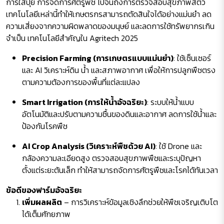
การใส่ปุ๋ย การจัดการศัตรูพืช ไปจนถึงการตรวจสอบสุขภาพสัตว์
เทคโนโลยีเหล่านี้ทำให้เกษตรกรสามารถตัดสินใจได้อย่างแม่นยำ ลด
ความเสี่ยงจากความผิดพลาดของมนุษย์ และลดการใช้ทรัพยากรเกิน
จำเป็น เทคโนโลยีสำคัญใน Agritech 2025
Precision Farming (การเกษตรแบบแม่นยำ)
: ใช้เซ็นเซอร์
และ AI วิเคราะห์ดิน น้ำ และสภาพอากาศ เพื่อให้การปลูกพืชตรง
ตามความต้องการของพื้นที่แต่ละแปลง
Smart Irrigation (การให้น้ำอัจฉริยะ)
: ระบบให้น้ำแบบ
อัตโนมัติและปรับตามความชื้นของดินและอากาศ ลดการใช้น้ำและ
ป้องกันโรคพืช
AI Crop Analysis (วิเคราะห์พืชด้วย AI)
: ใช้ Drone และ
กล้องความละเอียดสูง ตรวจสอบสุขภาพพืชและระบุปัญหา
ตั้งแต่ระยะต้นเล็ก ทำให้สามารถจัดการศัตรูพืชและโรคได้ทันเวลา
ข้อดีของฟาร์มอัจฉริยะ
เพิ่มผลผลิต
– การวิเคราะห์ข้อมูลเชิงลึกช่วยให้พืชเจริญเติบโต
ได้เต็มศักยภาพ