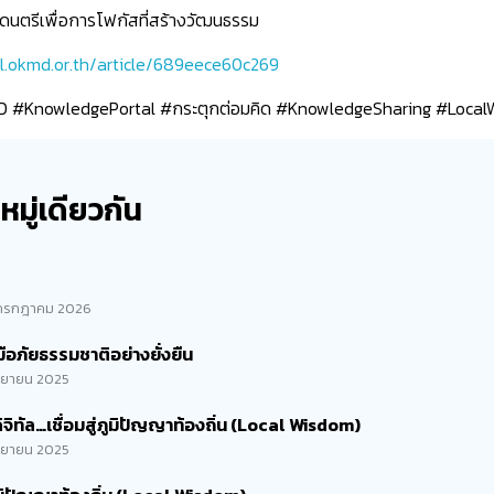
 ดนตรีเพื่อการโฟกัสที่สร้างวัฒนธรรม
l.okmd.or.th/article/689eece60c269
KnowledgePortal #กระตุกต่อมคิด #KnowledgeSharing #Local
มู่เดียวกัน
กรกฎาคม 2026
มือภัยธรรมชาติอย่างยั่งยืน
ันยายน 2025
ดิจิทัล…เชื่อมสู่ภูมิปัญญาท้องถิ่น (Local Wisdom)
ันยายน 2025