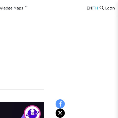
wledge Maps
EN
|
TH
Login