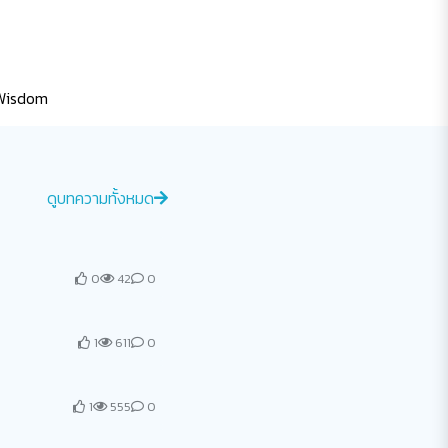
Wisdom
ดูบทความทั้งหมด
0
42
0
1
611
0
1
555
0