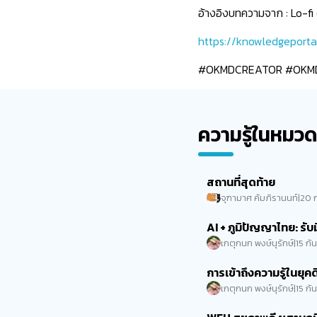
อ้างอิงบทความจาก : Lo-fi
https://knowledgeporta
#OKMDCREATOR #OKMD #
ความรู้ในหมวดห
สถานที่สุดท้าย
จุฑามาศ คัมภิรานนท์
|
20 
AI + ภูมิปัญญาไทย: รับ
เกตุกนก พงษ์นุรักษ์
|
15 ก
การเข้าถึงความรู้ในยุค
เกตุกนก พงษ์นุรักษ์
|
15 ก