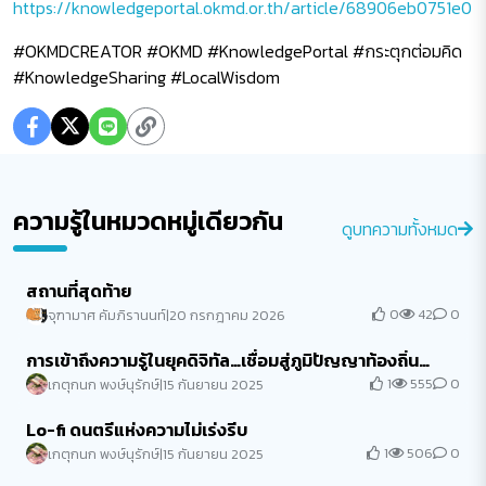
https://knowledgeportal.okmd.or.th/article/68906eb0751e0
#OKMDCREATOR #OKMD #KnowledgePortal #กระตุกต่อมคิด
#KnowledgeSharing #LocalWisdom
ความรู้ในหมวดหมู่เดียวกัน
ดูบทความทั้งหมด
สถานที่สุดท้าย
0
42
0
จุฑามาศ คัมภิรานนท์
|
20 กรกฎาคม 2026
การเข้าถึงความรู้ในยุคดิจิทัล…เชื่อมสู่ภูมิปัญญาท้องถิ่น
(Local Wisdom)
1
555
0
เกตุกนก พงษ์นุรักษ์
|
15 กันยายน 2025
Lo-fi ดนตรีแห่งความไม่เร่งรีบ
1
506
0
เกตุกนก พงษ์นุรักษ์
|
15 กันยายน 2025