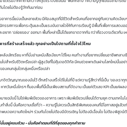
แต่เริ่มจากคำถามที่ว่า เหตุใดเราจึงยังไม่มี ‘พื้นที่กลาง’ ที่ความรู้ทุกแขนงสามารถมา
ันโดยไม่ต้องรู้จักกันมาก่อน
าคารนี้แบ่งเป็นหลายส่วน มีห้องสมุดที่มีชีวิตสำหรับคนที่อยากอยู่กับความคิดเงียบๆ 
นิทรรศการเพื่อกระตุ้นและเป็นแรงบันดาลใจให้กับการเรียนรู้ มีพื้นที่เพื่อการแสดงออ
ะอยาก ‘ปล่อยของ’ ออกมา พื้นที่เหล่านี้ไม่ได้แยกขาดจากกัน ทว่าคือวงจรเดียวกัน เห
าคารที่สร้างเสร็จแล้ว ทุกอย่างเป็นไปตามที่ตั้งใจไว้ไหม
นหลังเลิกเรียน หาที่นั่งอ่านหนังสือเงียบๆ ได้ไหม คนทำงานที่อยากเปลี่ยนอาชีพกลางชีว
ินไปสำหรับชีวิตหรือเปล่า ผู้สูงวัยที่ไม่คุ้นจอดิจิทัล มีคนช่วยพาเดินผ่านโลกใหม่นั้นอย
ใช่ของคนกลุ่มใดกลุ่มหนึ่งหรือเปล่า
าจิตวิญญาณของมันไว้ ตึกสร้างเสร็จได้ในไม่กี่ปี แต่ความรู้สึกว่าที่นี่เป็น ‘ของเราท
ด หากวันหนึ่งใครๆ ก็มองพื้นที่นี้เป็นเพียงสถานที่จัดงาน เป็นแค่ตัวเลข KPI เป็นแค่ผล
หมายฉบับนี้ ไม่ใช่พิมพ์เขียวของอาคาร เพราะพิมพ์เขียวเปลี่ยนได้ตามยุค ตามเทคโนโลย
่มทำสิ่งนี้ นั่นคือความเชื่อที่ว่า - ความรู้ไม่ควรเป็นสิทธิพิเศษของคนที่มีโอกาสอยู่แล้ว
มาพบเจอความคิดใหม่ๆ ร่วมกันโดยไม่ต้องมีบัตรเชิญ ไม่ต้องมีเงื่อนไข ไม่ต้องพิสูจน์
ี่นั้นอยู่ครบถ้วน - นั่นคือคำตอบที่ดีที่สุดของทุกคำถาม