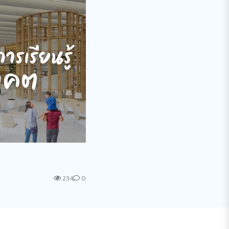
234
0