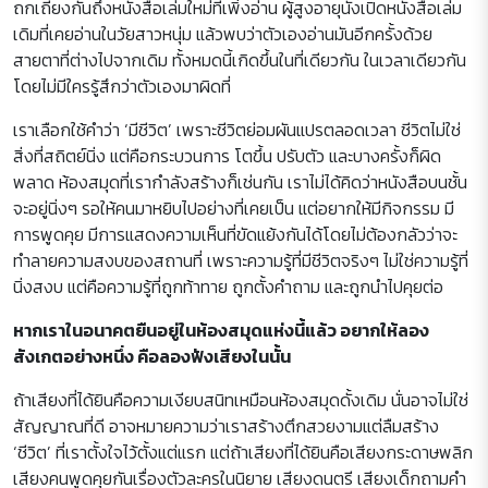
ถกเถียงกันถึงหนังสือเล่มใหม่ที่เพิ่งอ่าน ผู้สูงอายุนั่งเปิดหนังสือเล่ม
เดิมที่เคยอ่านในวัยสาวหนุ่ม แล้วพบว่าตัวเองอ่านมันอีกครั้งด้วย
สายตาที่ต่างไปจากเดิม ทั้งหมดนี้เกิดขึ้นในที่เดียวกัน ในเวลาเดียวกัน
โดยไม่มีใครรู้สึกว่าตัวเองมาผิดที่
เราเลือกใช้คำว่า ‘มีชีวิต’ เพราะชีวิตย่อมผันแปรตลอดเวลา ชีวิตไม่ใช่
สิ่งที่สถิตย์นิ่ง แต่คือกระบวนการ โตขึ้น ปรับตัว และบางครั้งก็ผิด
พลาด ห้องสมุดที่เรากำลังสร้างก็เช่นกัน เราไม่ได้คิดว่าหนังสือบนชั้น
จะอยู่นิ่งๆ รอให้คนมาหยิบไปอย่างที่เคยเป็น แต่อยากให้มีกิจกรรม มี
การพูดคุย มีการแสดงความเห็นที่ขัดแย้งกันได้โดยไม่ต้องกลัวว่าจะ
ทำลายความสงบของสถานที่ เพราะความรู้ที่มีชีวิตจริงๆ ไม่ใช่ความรู้ที่
นิ่งสงบ แต่คือความรู้ที่ถูกท้าทาย ถูกตั้งคำถาม และถูกนำไปคุยต่อ
หากเราในอนาคตยืนอยู่ในห้องสมุดแห่งนี้แล้ว อยากให้ลอง
สังเกตอย่างหนึ่ง คือลองฟังเสียงในนั้น
ถ้าเสียงที่ได้ยินคือความเงียบสนิทเหมือนห้องสมุดดั้งเดิม นั่นอาจไม่ใช่
สัญญาณที่ดี อาจหมายความว่าเราสร้างตึกสวยงามแต่ลืมสร้าง
‘ชีวิต’ ที่เราตั้งใจไว้ตั้งแต่แรก แต่ถ้าเสียงที่ได้ยินคือเสียงกระดาษพลิก
เสียงคนพูดคุยกันเรื่องตัวละครในนิยาย เสียงดนตรี เสียงเด็กถามคำ