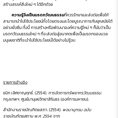
สร้างสรรค์สิ่งใหม่ ๆ ได้อีกด้วย
ความรู้จึงเป็นมรดกวัฒนธรรม
ที่ควรรักษาและส่งต่อเพื่อให้
สามารถนำไปใช้ประโยชน์ทั้งโดยตรงและโดยบูรณาการกับยุคสมัยได้
อย่างยั่งยืน ทั้งนี้ การสร้างหรือพัฒนาองค์ความรู้ใหม่ ๆ ก็นับว่าเป็น
มรดกวัฒนธรรมใหม่ ๆ ที่จะส่งต่อสู่อนาคตเพื่อเป็นมรดกของมวล
มนุษยชาติที่จะนำไปใช้ประโยชน์ได้อย่างไม่รู้จบ
รายการอ้างอิง
ธนิก เลิศชาญฤทธ์. (2554).
การจัดการทรัพยากรวัฒนธรรม
.
กรุงเทพฯ: ศูนย์มานุษยวิทยาสิรินธร (องค์การมหาชน).
สำนักงานราชบัณฑิตยสภา. (2554).
พจนานุกรม ฉบับ
ราชบัณฑิตยสถาน พ.ศ. 2554
. จาก