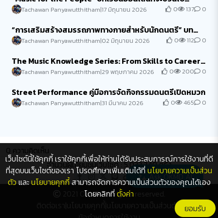
สร้างสรรค์เสียงเพลงเพื่อผู้คนและส...
0
137
0
Tachawan Panyawutthitham
|
17 มิถุนายน 2026
“การเสริมสร้างสมรรถภาพทางกายสำหรับนักดนตรี” บท
เรียนออนไลน์ที่จะช่วยพัฒนานักดนตรี...
0
112
0
Tachawan Panyawutthitham
|
02 มิถุนายน 2026
The Music Knowledge Series: From Skills to Careers
ทักษะและอาชีพในอุตสาหกรรมดนต...
0
200
0
Tachawan Panyawutthitham
|
29 พฤษภาคม 2026
Street Performance คู่มือการจัดกิจกรรมดนตรีเปิดหมวก
0
465
0
Tachawan Panyawutthitham
|
31 มีนาคม 2026
0
ความคิดเห็น
เว็บไซต์นี้ใช้คุกกี้ เราใช้คุกกี้เพื่อให้ท่านได้รับประสบการณ์การใช้งานที่ดี
จำนวนผู้เยี่ยมชมเว็บไซต์ : 5,032,240 ครั้ง
ที่สุดบนเว็บไซต์ของเรา โปรดศึกษาเพิ่มเติมได้ที่
นโยบายความเป็นส่วน
Ask OKMD AI
ตัว
และ
นโยบายคุกกี้
สามารถจัดการความเป็นส่วนตัวของคุณได้เอง
2021 OKMD. All rights reserved.
โดยคลิกที่
ตั้งค่า
ติดต่อเรา
|
นโยบายคุกกี้
|
นโยบายความเป็นส่วนตัว
|
ยอมรับ
ข้อกำหนดการใช้งาน