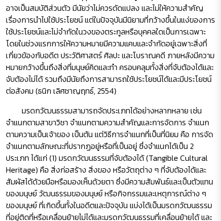
อาจเป็นสมบัติส่วนตัว มีนัยว่าไม่ควรดัดแปลง และไม่ให้ความสำคัญ
เรื่องการนำไปใช้ประโยชน์ แต่ในปัจจุบันมีนิยามที่กว้างขึ้นในแง่ของการ
ใช้ประโยชน์และไม่จำกัดในวงของตระกูลหรือบุคคลใดเป็นการเฉพาะ
โดยในช่วงแรกการให้ความหมายมีความแคบและจำกัดอยู่เฉพาะสิ่งที่
เกี่ยวข้องกับอดีต ประวัติศาสตร์ ศิลปะ และโบราณคดี ภายหลังมีความ
หมายกว้างขึ้นถึงสิ่งที่มนุษย์คิดและทำ ครอบคลุมทั้งสิ่งที่จับต้องได้และ
จับต้องไม่ได้ รวมถึงมีนัยถึงการสามารถใช้ประโยชน์ได้และมีประโยชน์
ต่อสังคม (ธนิก เลิศชาญฤทธ์, 2554)
มรดกวัฒนธรรมสามารถจัดประเภทได้อย่างหลากหลาย เช่น
จำแนกตามสาขาวิชา จำแนกตามความสำคัญและการจัดการ จำแนก
ตามความเป็นเจ้าของ เป็นต้น แต่วิธีการจำแนกที่เป็นที่นิยม คือ การจัด
จำแนกตามลักษณะที่ปรากฏอยู่หรือที่เป็นอยู่ ซึ่งจำแนกได้เป็น 2
ประเภท ได้แก่ (1) มรดกวัฒนธรรมที่จับต้องได้ (Tangible Cultural
Heritage) คือ สิ่งก่อสร้าง สิ่งของ หรือวัตถุต่าง ๆ ที่จับต้องได้และ
สัมผัสได้ด้วยมือหรือมองเห็นด้วยตา ซึ่งมีความสัมพันธ์และเป็นตัวแทน
ของมนุษย์ วัฒนธรรมของมนุษย์ หรือกิจกรรมและเหตุการณ์ต่าง ๆ
ของมนุษย์ ที่เกิดขึ้นทั้งในอดีตและปัจจุบัน แบ่งได้เป็นมรดกวัฒนธรรม
ที่อยู่ติดที่หรือเคลื่อนย้ายไม่ได้และมรดกวัฒนธรรมที่เคลื่อนย้ายได้ และ